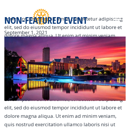
NON-FEATURED EVENT
Lorem ipsum dolor sit amet, consectetur adipiscing
elit, sed do eiusmod tempor incididunt ut labore et
September 1, 2021
dolore magna aliqua. Ut enim ad minim veniam,
quis nostrud exercitation ullamco laboris nisi ut
aliquip ex ea commodo consequat. Duis aute irure
dolor in reprehenderit in voluptate velit esse cillum
dolore eu fugiat nulla pariatur. Excepteur sint
occaecat cupidatat non proident, sunt in culpa qui
officia deserunt mollit anim id est laborum.
Lorem ipsum dolor sit amet, consectetur adipiscing
elit, sed do eiusmod tempor incididunt ut labore et
dolore magna aliqua. Ut enim ad minim veniam,
quis nostrud exercitation ullamco laboris nisi ut